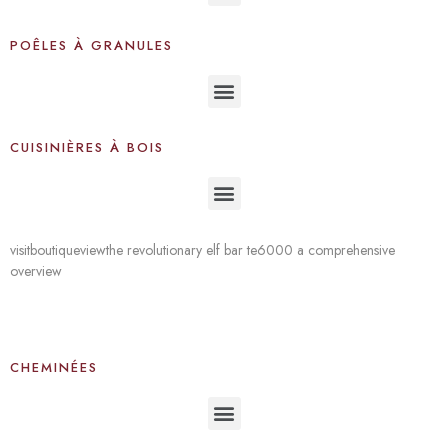
POÊLES À GRANULES
CUISINIÈRES À BOIS
visit
boutique
view
the revolutionary elf bar te6000 a comprehensive
overview
CHEMINÉES